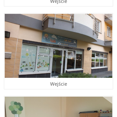
Wejście
Oferta
Co proponujemy
Program edukacji przedszkolnej
Cennik
Ramowy plan dnia
Wejście
Dni wolne od zajęć edukacyjnych
Galeria