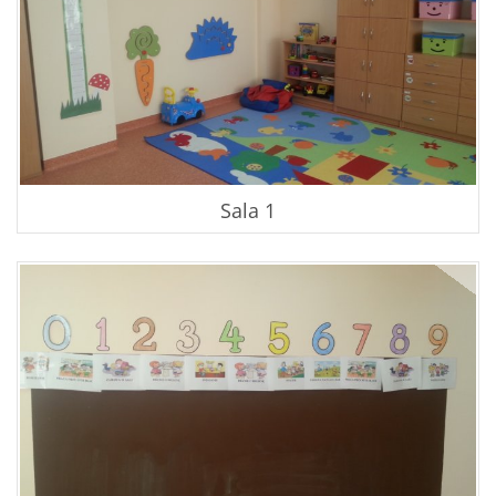
Punkt Przedszkolny
Dogoterapia
Dokumenty
Sala 1
Dokumenty organizacyjne
Dokumenty zgłoszeniowe
Standardy Ochrony Małoletnich
Autyzm Informacje przydatne