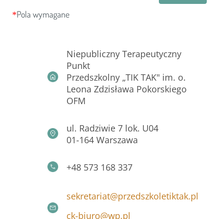
Pola wymagane
Punkt Przedszkolny
Dogoterapia
Niepubliczny Terapeutyczny
Punkt
Przedszkolny „TIK TAK" im. o.
Dokumenty
Leona Zdzisława Pokorskiego
OFM
Dokumenty organizacyjne
ul. Radziwie 7 lok. U04
Dokumenty zgłoszeniowe
01-164 Warszawa
Standardy Ochrony Małoletnich
+48 573 168 337
Autyzm Informacje przydatne
sekretariat@przedszkoletiktak.pl
ck-biuro@wp.pl