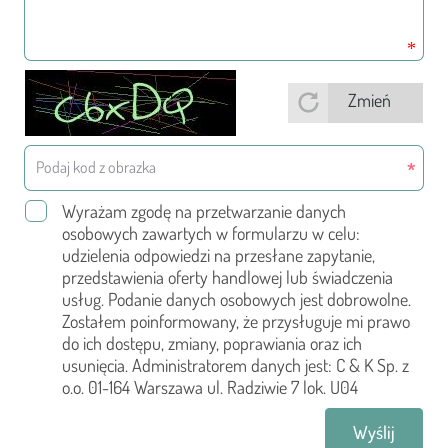
Oferta
Zmień
Co proponujemy
Program edukacji przedszkolnej
Wyrażam zgodę na przetwarzanie danych
osobowych zawartych w formularzu w celu:
Cennik
udzielenia odpowiedzi na przesłane zapytanie,
przedstawienia oferty handlowej lub świadczenia
Ramowy plan dnia
usług. Podanie danych osobowych jest dobrowolne.
Zostałem poinformowany, że przysługuje mi prawo
Dni wolne od zajęć edukacyjnych
do ich dostępu, zmiany, poprawiania oraz ich
usunięcia. Administratorem danych jest: C & K Sp. z
o.o. 01-164 Warszawa ul. Radziwie 7 lok. U04
Galeria
Wyślij