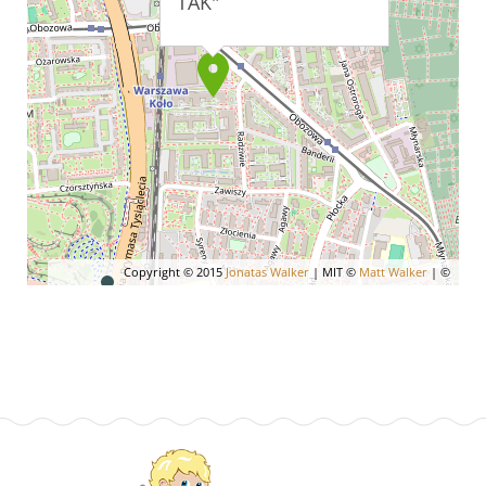
TAK"
Copyright © 2015
Jonatas Walker
| MIT ©
Matt Walker
| ©
OpenStreetMap
contributors