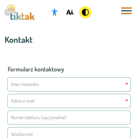
O nas
Kontakt
Niepubliczny Terapeutyczny Punkt
Przedszkolny
Formularz kontaktowy
Specjalistyczne Centrum Diagnostyczno-
Terapeutyczne PRO AUTISM
Nasz zespół
Aktualności